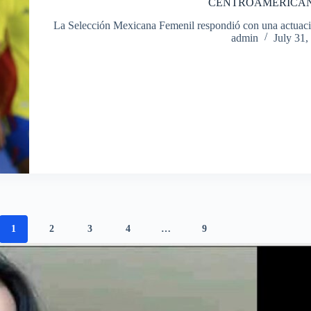
CENTROAMERICA
La Selección Mexicana Femenil respondió con una actuació
admin
July 31,
1
2
3
4
…
9