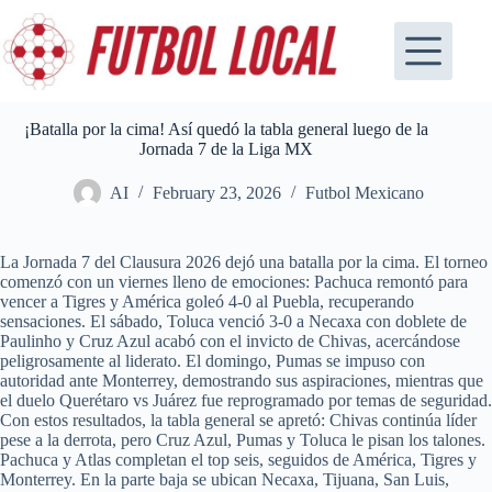
Skip
to
content
¡Batalla por la cima! Así quedó la tabla general luego de la
Jornada 7 de la Liga MX
AI
February 23, 2026
Futbol Mexicano
La Jornada 7 del Clausura 2026 dejó una batalla por la cima. El torneo
comenzó con un viernes lleno de emociones: Pachuca remontó para
vencer a Tigres y América goleó 4‑0 al Puebla, recuperando
sensaciones. El sábado, Toluca venció 3‑0 a Necaxa con doblete de
Paulinho y Cruz Azul acabó con el invicto de Chivas, acercándose
peligrosamente al liderato. El domingo, Pumas se impuso con
autoridad ante Monterrey, demostrando sus aspiraciones, mientras que
el duelo Querétaro vs Juárez fue reprogramado por temas de seguridad.
Con estos resultados, la tabla general se apretó: Chivas continúa líder
pese a la derrota, pero Cruz Azul, Pumas y Toluca le pisan los talones.
Pachuca y Atlas completan el top seis, seguidos de América, Tigres y
Monterrey. En la parte baja se ubican Necaxa, Tijuana, San Luis,